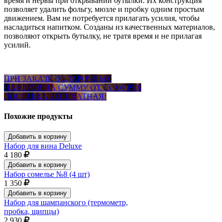
время и нервы при открывании бутылки. Их конструкция
позволяет удалить фольгу, мюзле и пробку одним простым
движением. Вам не потребуется прилагать усилия, чтобы
насладиться напитком. Созданы из качественных материалов,
позволяют открыть бутылку, не тратя время и не прилагая
усилий.
ПРИ ЗАКАЗЕ ПОДАРОЧНЫХ
НАБОРОВ НА СУММУ ОТ 15 000 РУБ
ДОСТАВКА БЕСПЛАТНАЯ!
Похожие продукты
Добавить в корзину
Набор для вина Deluxe
4 180
Добавить в корзину
Набор сомелье №8 (4 шт)
1 350
Добавить в корзину
Набор для шампанского (термометр,
пробка, щипцы)
2 930