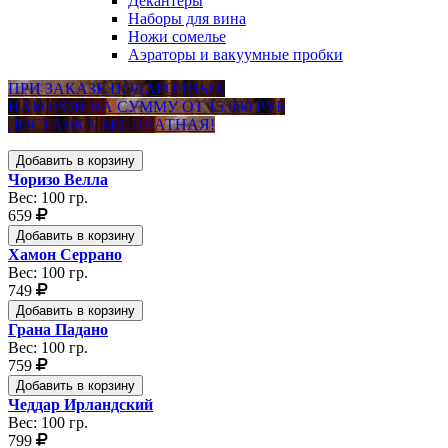
Декантеры
Наборы для вина
Ножи сомелье
Аэраторы и вакуумные пробки
ПРИ ЗАКАЗЕ ПОДАРОЧНЫХ
НАБОРОВ НА СУММУ ОТ 15 000 РУБ
ДОСТАВКА БЕСПЛАТНАЯ!
Добавить в корзину
Чоризо Велла
Вес: 100 гр.
659
Добавить в корзину
Хамон Серрано
Вес: 100 гр.
749
Добавить в корзину
Грана Падано
Вес: 100 гр.
759
Добавить в корзину
Чеддар Ирландский
Вес: 100 гр.
799